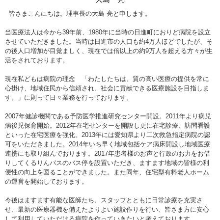
皆さまこんにちは。理事長の大島 亮と申します。
当医療法人は今から39年前、1980年に当時の日進町におりど病院を設立
させていただきました。当時は日進市の人口も約4万人ほどでしたが、そ
の後人口増加が目覚ましく、現在では倍以上の約9万人を超える方々が生
活をされております。
現在私どもは病院の理念 「わたしたちは、質の高い医療の提供を常に
心掛け、地域住民から信頼され、社会に貢献できる医療施設を目指しま
す。」に則って日々業務を行っております。
2007年健診機関である予防医学推進研究センター開設。2011年より病児
病後児保育開始。2012年在宅センターを開設し更に在宅診療、訪問看護
といった在宅医療を強化。2013年には愛知県より二次救急指定病院の認
可をいただきました。2014年いち早く地域包括ケア病床開設し地域医療
連携にも取り組んでおります。2017年患者様のお声と行政のお力をお借
りしてくるりんバスのバス停を設置いただき、ますます地域の皆様の利
便性の向上を図ることができました。また同年、住宅型有料老人ホーム
の運営を開始しております。
今後はますます有能な医師たち、スタッフとともに日常診療を充実さ
せ、最新の医療器機を備えたよりよい施設作りを行い、皆さま方に安心
して利用していただける病院を作っていきたいと考えております。