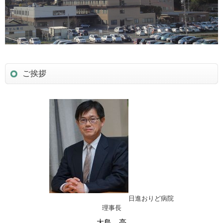
ご挨拶
日進おりど病院
理事長
大島 亮