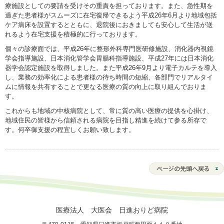
療施設としての要請を受けその重責を担っております。また、急性期を
過ぎた患者様がスムーズに在宅復帰できるよう平成26年6月より地域包括
ケア病床を設置するとともに、退院後におきましても安心して生活が送
れるよう在宅支援を積極的に行っております。
個々の診療面では、平成26年に整形外科専門医研修施設、消化器内視鏡
学会指導施設、日本消化管学会胃腸科指導施設、平成27年には日本消化
器学会認定施設を取得しました。また平成26年9月より電子カルテを導入
し、業務の効率化による患者様の待ち時間の短縮、各部門でリアルタイ
ムに情報を共有することで更なる医療の質の向上に取り組んでおりま
す。
これからも地域の中核病院として、常に質の高い医療の提供を心掛け、
地域住民の皆様から信頼される病院を目指し精進を続けて参る所存で
す。何卒御支援の程宜しくお願い致します。
医療法人 大医会 日進おりど病院